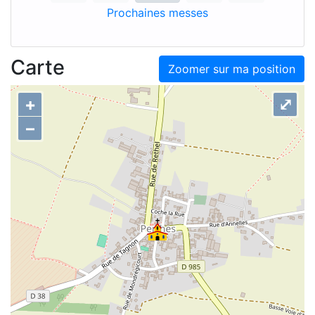
Prochaines messes
Carte
Zoomer sur ma position
+
⤢
–