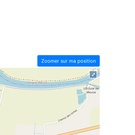
Zoomer sur ma position
⤢