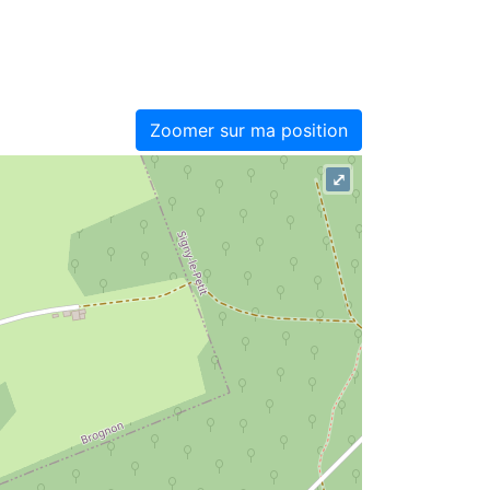
Zoomer sur ma position
⤢