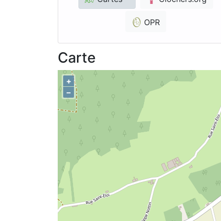
OPR
Carte
+
–