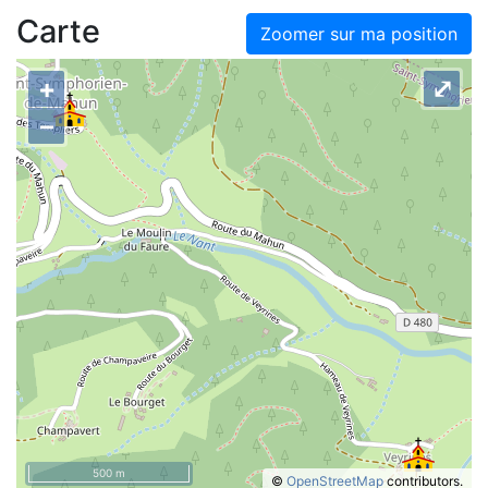
Carte
Zoomer sur ma position
+
⤢
–
500 m
©
OpenStreetMap
contributors.