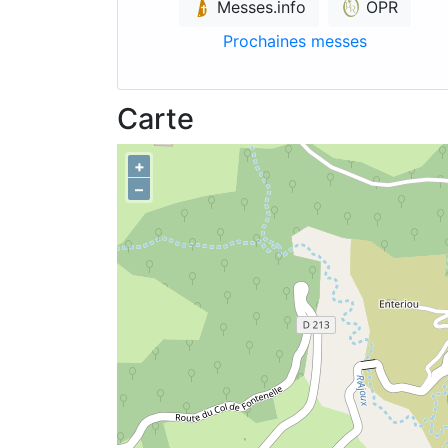
Messes.info
OPR
Prochaines messes
Carte
+
–