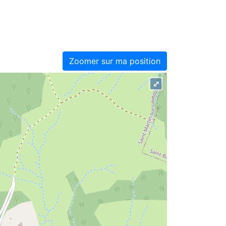
Zoomer sur ma position
⤢