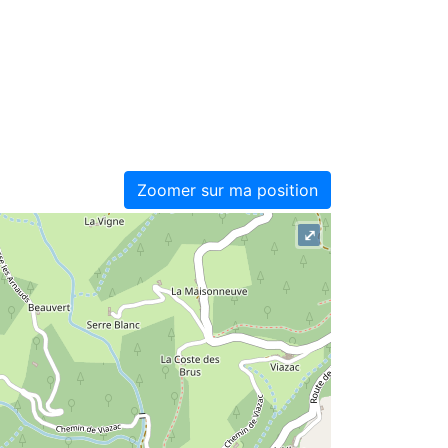
Zoomer sur ma position
⤢