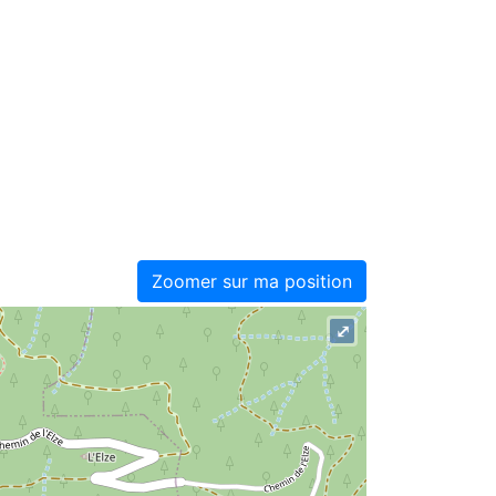
Zoomer sur ma position
⤢