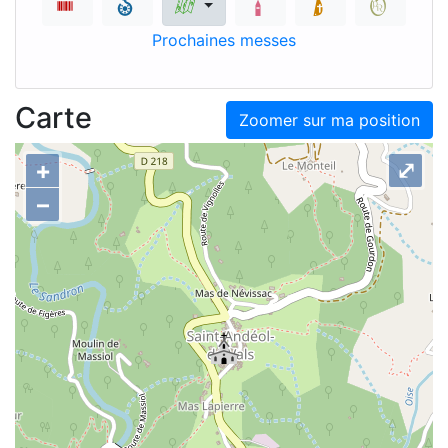
Prochaines messes
Carte
Zoomer sur ma position
+
⤢
–