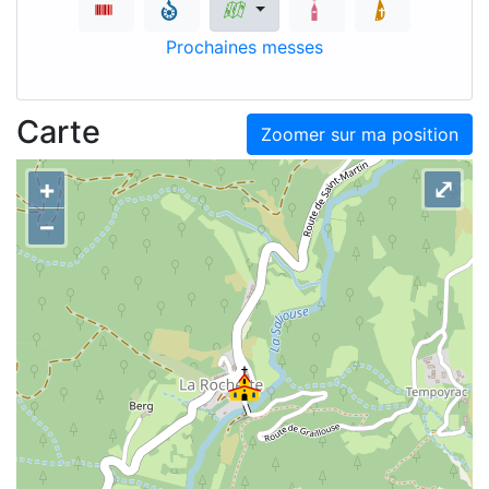
Prochaines messes
Carte
Zoomer sur ma position
+
⤢
–