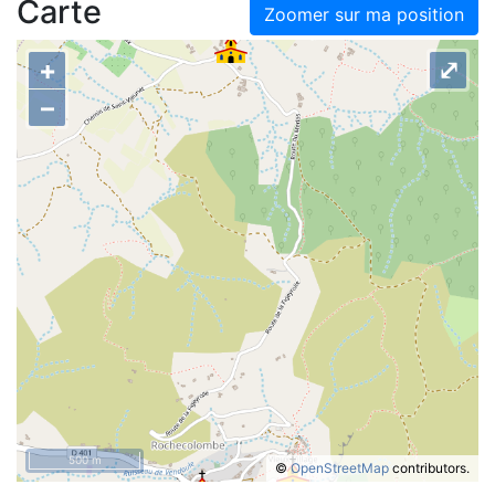
Carte
Zoomer sur ma position
+
⤢
–
500 m
©
OpenStreetMap
contributors.