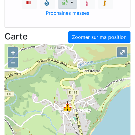
Prochaines messes
Carte
Zoomer sur ma position
+
⤢
–