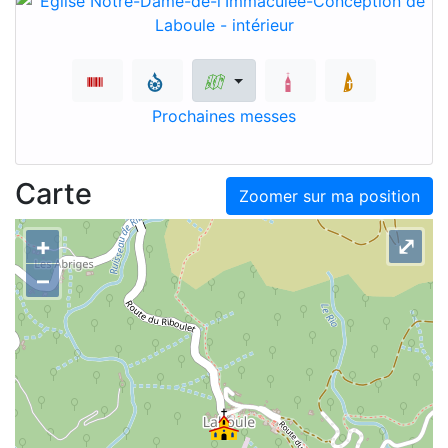
Prochaines messes
Carte
Zoomer sur ma position
+
⤢
–