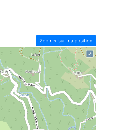
Zoomer sur ma position
⤢