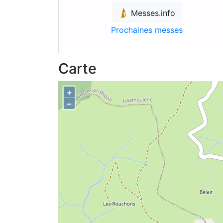
Messes.info
Prochaines messes
Carte
+
–