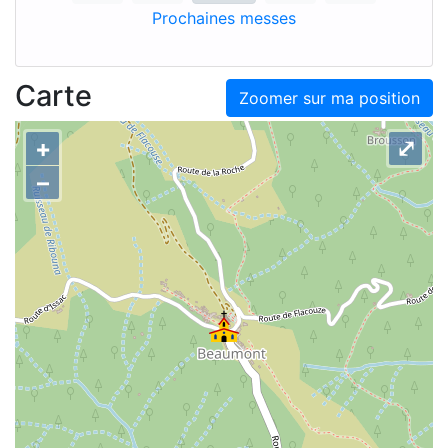
Prochaines messes
Carte
Zoomer sur ma position
+
⤢
–