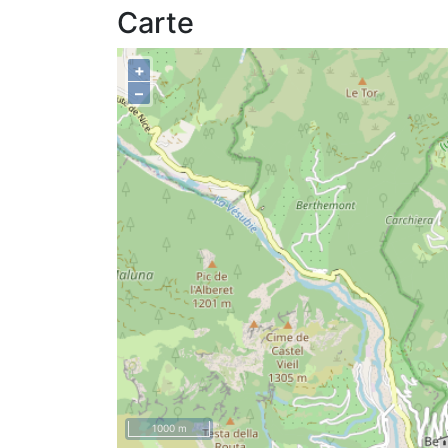
Carte
+
–
1000 m