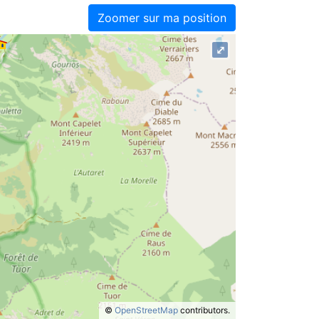
Zoomer sur ma position
⤢
©
OpenStreetMap
contributors.