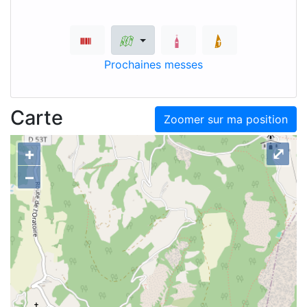
Prochaines messes
Carte
Zoomer sur ma position
+
⤢
–