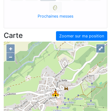
Prochaines messes
Carte
Zoomer sur ma position
+
⤢
–