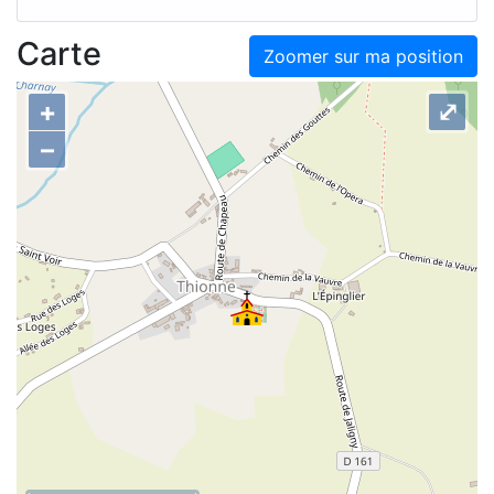
Carte
Zoomer sur ma position
+
⤢
–