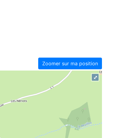
Zoomer sur ma position
⤢