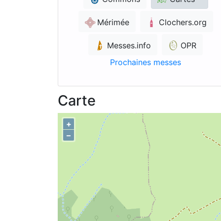
Mérimée
Clochers.org
Messes.info
OPR
Prochaines messes
Carte
+
–