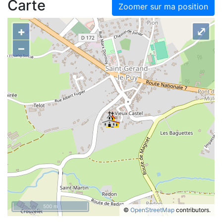
Carte
Zoomer sur ma position
+
⤢
–
500 m
©
OpenStreetMap
contributors.