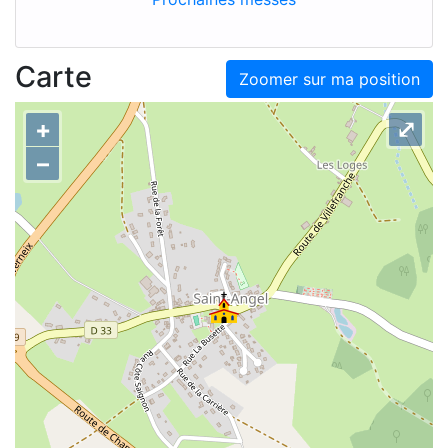
Carte
Zoomer sur ma position
+
⤢
–