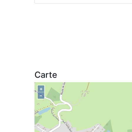
Carte
+
–