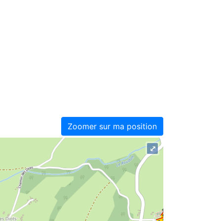
Zoomer sur ma position
⤢