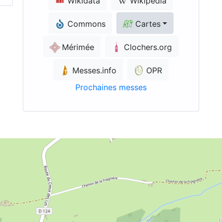
Wikidata
Wikipédia
Commons
Cartes
Mérimée
Clochers.org
Messes.info
OPR
Prochaines messes