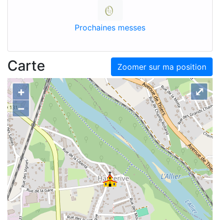
Prochaines messes
Carte
Zoomer sur ma position
+
⤢
–