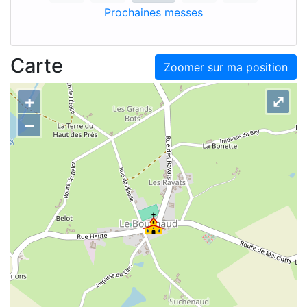
Prochaines messes
Carte
Zoomer sur ma position
+
⤢
–