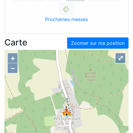
Prochaines messes
Carte
Zoomer sur ma position
+
⤢
–