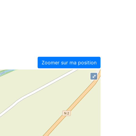
Zoomer sur ma position
⤢