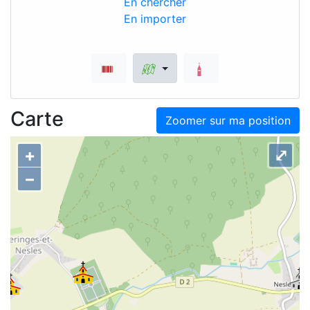
En chercher
En importer
Carte
Zoomer sur ma position
+
⤢
–