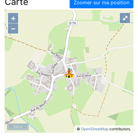
Carte
Zoomer sur ma position
+
⤢
–
200 m
©
OpenStreetMap
contributors.