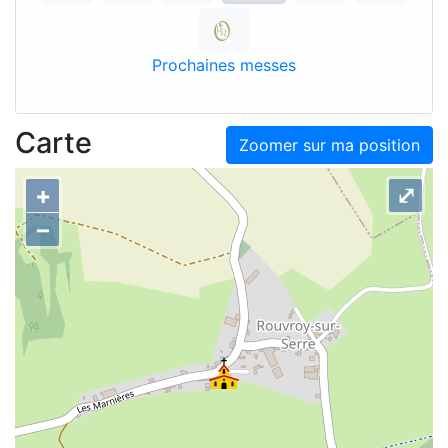
Prochaines messes
Carte
Zoomer sur ma position
+
⤢
–