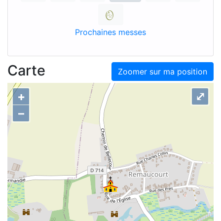
Prochaines messes
Carte
Zoomer sur ma position
+
⤢
–