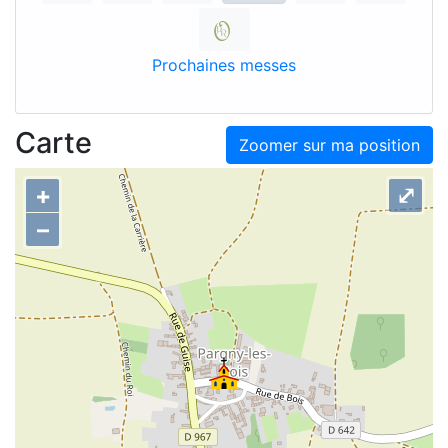
Prochaines messes
Carte
Zoomer sur ma position
+
⤢
–