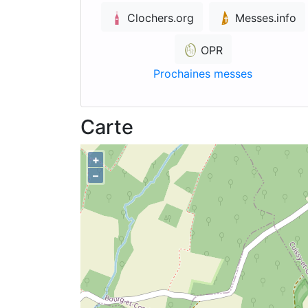
Clochers.org
Messes.info
OPR
Prochaines messes
Carte
+
–