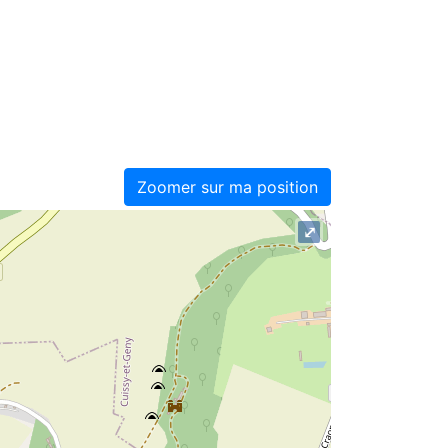
Zoomer sur ma position
⤢