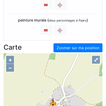
peinture murale (
)
deux personnages à Paars
Carte
Zoomer sur ma position
+
⤢
–