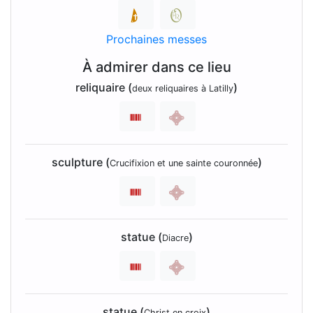
Prochaines messes
À admirer dans ce lieu
reliquaire (
)
deux reliquaires à Latilly
sculpture (
)
Crucifixion et une sainte couronnée
statue (
)
Diacre
statue (
)
Christ en croix