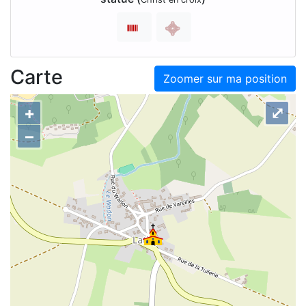
Carte
Zoomer sur ma position
+
⤢
–