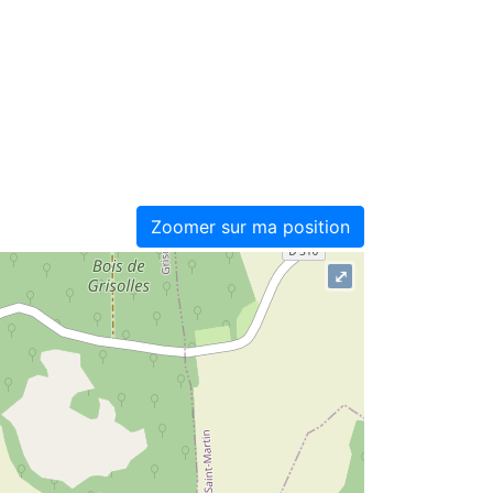
Zoomer sur ma position
⤢