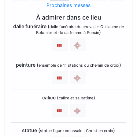
Prochaines messes
À admirer dans ce lieu
dalle funéraire (
dalle funéraire du chevalier Guillaume de
)
Bolomier et de sa femme à Poncin
peinture (
)
ensemble de 11 stations du chemin de croix
calice (
)
calice et sa patène
statue (
)
statue figure colossale : Christ en croix