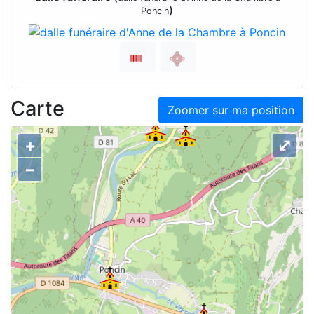
)
Poncin
Carte
Zoomer sur ma position
+
⤢
–