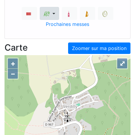
Prochaines messes
Carte
Zoomer sur ma position
+
⤢
–